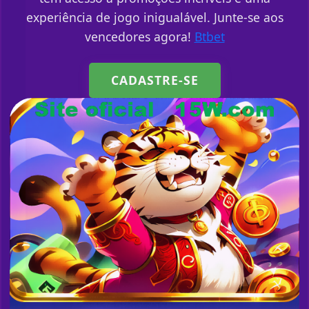
experiência de jogo inigualável. Junte-se aos
vencedores agora!
Btbet
CADASTRE-SE